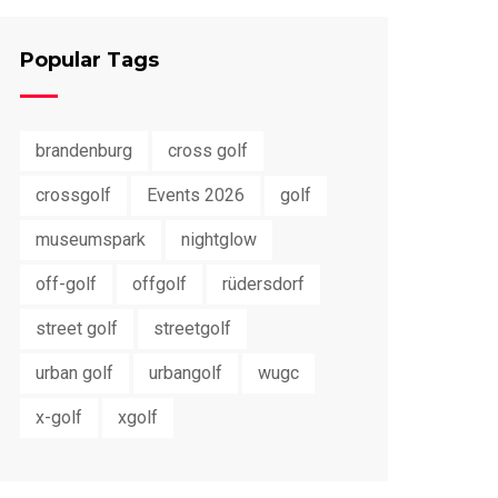
Popular Tags
brandenburg
cross golf
crossgolf
Events 2026
golf
museumspark
nightglow
off-golf
offgolf
rüdersdorf
street golf
streetgolf
urban golf
urbangolf
wugc
x-golf
xgolf