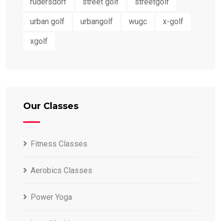
rüdersdorf
street golf
streetgolf
urban golf
urbangolf
wugc
x-golf
xgolf
Our Classes
Fitness Classes
Aerobics Classes
Power Yoga