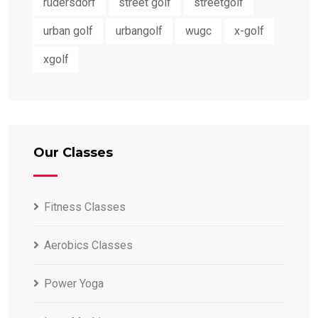
rüdersdorf
street golf
streetgolf
urban golf
urbangolf
wugc
x-golf
xgolf
Our Classes
Fitness Classes
Aerobics Classes
Power Yoga