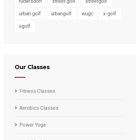
rüdersdorf
street golf
streetgolf
urban golf
urbangolf
wugc
x-golf
xgolf
Our Classes
Fitness Classes
Aerobics Classes
Power Yoga