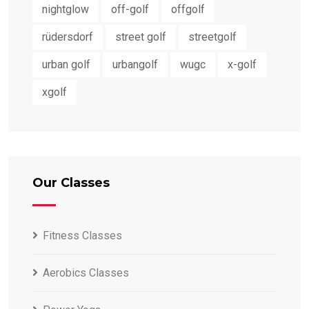
nightglow
off-golf
offgolf
rüdersdorf
street golf
streetgolf
urban golf
urbangolf
wugc
x-golf
xgolf
Our Classes
Fitness Classes
Aerobics Classes