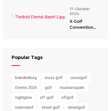
17. Oktober
2024
X-Golf
Convention
2024
Popular Tags
brandenburg
cross golf
crossgolf
Events 2026
golf
museumspark
nightglow
off-golf
offgolf
rüdersdorf
street golf
streetgolf