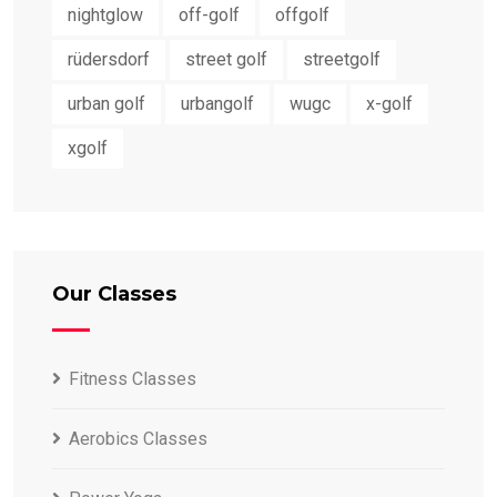
nightglow
off-golf
offgolf
rüdersdorf
street golf
streetgolf
urban golf
urbangolf
wugc
x-golf
xgolf
Our Classes
Fitness Classes
Aerobics Classes