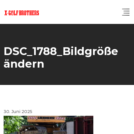
Skip
to
content
DSC_1788_Bildgröße
ändern
30. Juni 2025