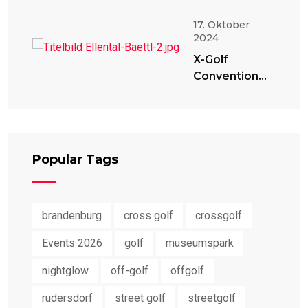
17. Oktober
2024
X-Golf
Convention
2024
Popular Tags
brandenburg
cross golf
crossgolf
Events 2026
golf
museumspark
nightglow
off-golf
offgolf
rüdersdorf
street golf
streetgolf