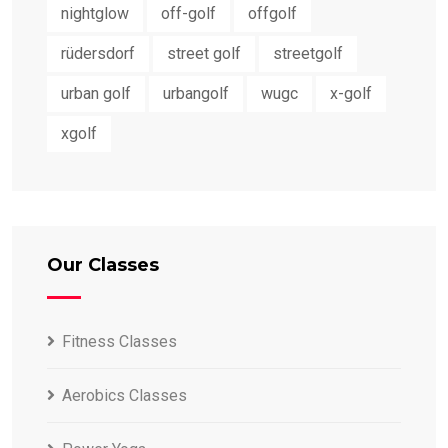
nightglow
off-golf
offgolf
rüdersdorf
street golf
streetgolf
urban golf
urbangolf
wugc
x-golf
xgolf
Our Classes
Fitness Classes
Aerobics Classes