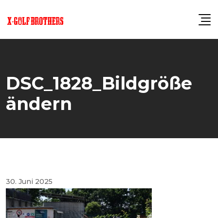
Skip
to
content
DSC_1828_Bildgröße
ändern
30. Juni 2025