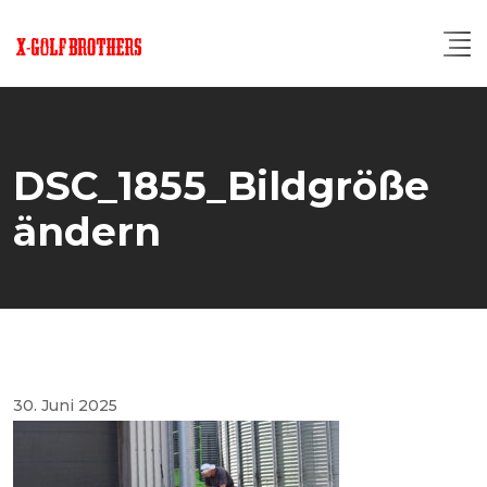
Skip
to
content
DSC_1855_Bildgröße
ändern
30. Juni 2025