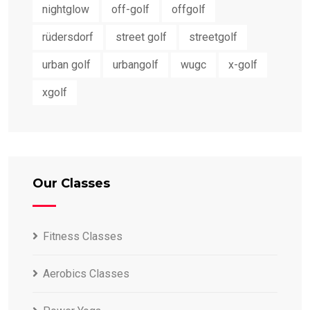
nightglow
off-golf
offgolf
rüdersdorf
street golf
streetgolf
urban golf
urbangolf
wugc
x-golf
xgolf
Our Classes
Fitness Classes
Aerobics Classes