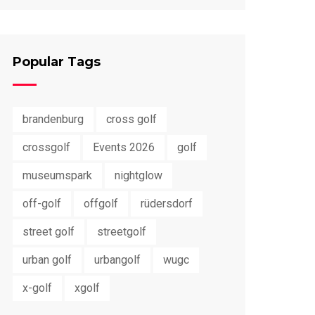
Popular Tags
brandenburg
cross golf
crossgolf
Events 2026
golf
museumspark
nightglow
off-golf
offgolf
rüdersdorf
street golf
streetgolf
urban golf
urbangolf
wugc
x-golf
xgolf