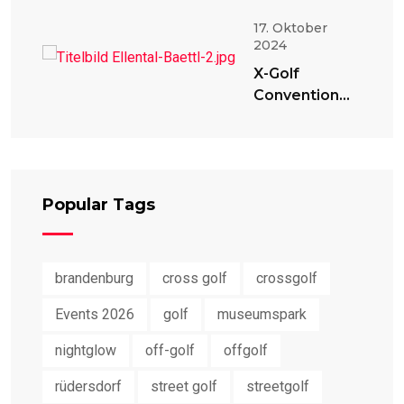
17. Oktober
2024
X-Golf
Convention
2024
Popular Tags
brandenburg
cross golf
crossgolf
Events 2026
golf
museumspark
nightglow
off-golf
offgolf
rüdersdorf
street golf
streetgolf