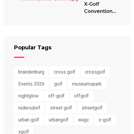
X-Golf
Convention
2024
Popular Tags
brandenburg
cross golf
crossgolf
Events 2026
golf
museumspark
nightglow
off-golf
offgolf
rüdersdorf
street golf
streetgolf
urban golf
urbangolf
wugc
x-golf
xgolf