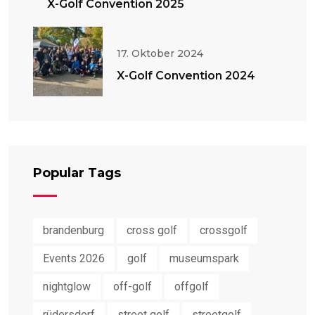
X-Golf Convention 2025
17. Oktober 2024
X-Golf Convention 2024
Popular Tags
brandenburg
cross golf
crossgolf
Events 2026
golf
museumspark
nightglow
off-golf
offgolf
rüdersdorf
street golf
streetgolf