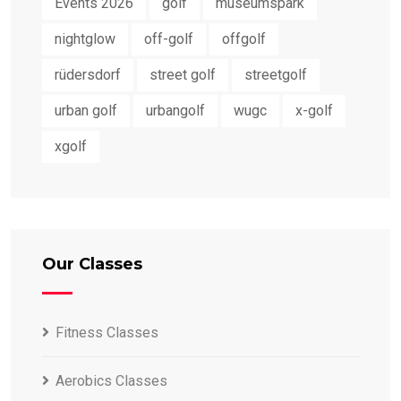
Events 2026
golf
museumspark
nightglow
off-golf
offgolf
rüdersdorf
street golf
streetgolf
urban golf
urbangolf
wugc
x-golf
xgolf
Our Classes
Fitness Classes
Aerobics Classes