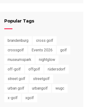
Popular Tags
brandenburg
cross golf
crossgolf
Events 2026
golf
museumspark
nightglow
off-golf
offgolf
rüdersdorf
street golf
streetgolf
urban golf
urbangolf
wugc
x-golf
xgolf