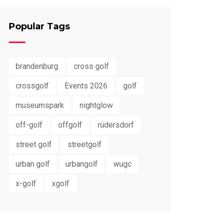
Popular Tags
brandenburg
cross golf
crossgolf
Events 2026
golf
museumspark
nightglow
off-golf
offgolf
rüdersdorf
street golf
streetgolf
urban golf
urbangolf
wugc
x-golf
xgolf