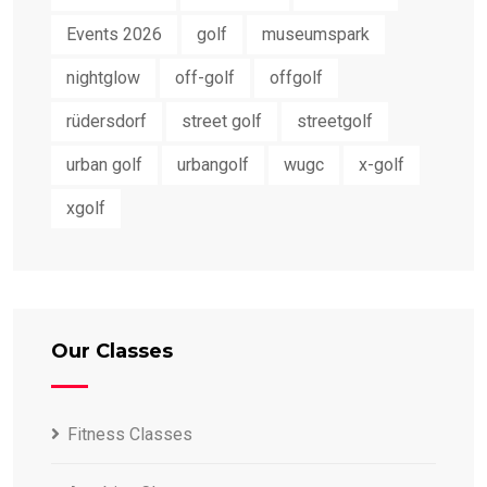
Events 2026
golf
museumspark
nightglow
off-golf
offgolf
rüdersdorf
street golf
streetgolf
urban golf
urbangolf
wugc
x-golf
xgolf
Our Classes
Fitness Classes