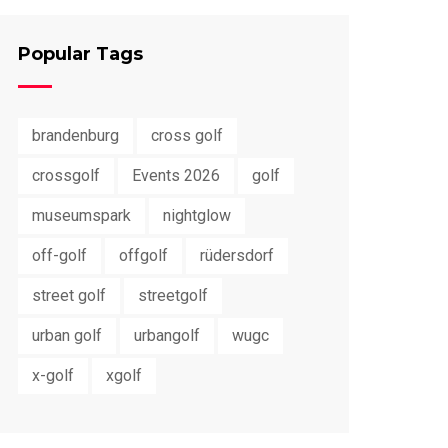
Popular Tags
brandenburg
cross golf
crossgolf
Events 2026
golf
museumspark
nightglow
off-golf
offgolf
rüdersdorf
street golf
streetgolf
urban golf
urbangolf
wugc
x-golf
xgolf