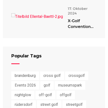
17. Oktober
2024
X-Golf
Convention
2024
Popular Tags
brandenburg
cross golf
crossgolf
Events 2026
golf
museumspark
nightglow
off-golf
offgolf
rüdersdorf
street golf
streetgolf