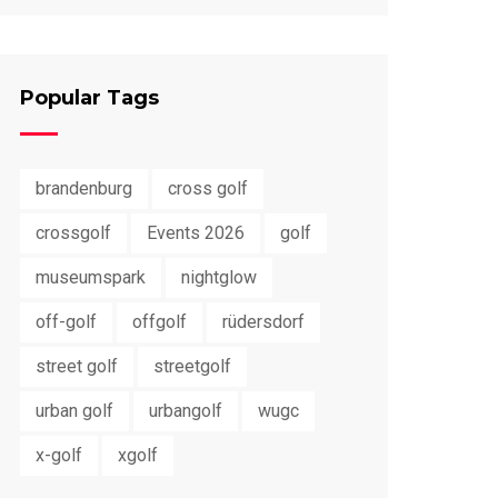
Popular Tags
brandenburg
cross golf
crossgolf
Events 2026
golf
museumspark
nightglow
off-golf
offgolf
rüdersdorf
street golf
streetgolf
urban golf
urbangolf
wugc
x-golf
xgolf