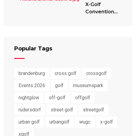
X-Golf
Convention
2024
Popular Tags
brandenburg
cross golf
crossgolf
Events 2026
golf
museumspark
nightglow
off-golf
offgolf
rüdersdorf
street golf
streetgolf
urban golf
urbangolf
wugc
x-golf
xgolf