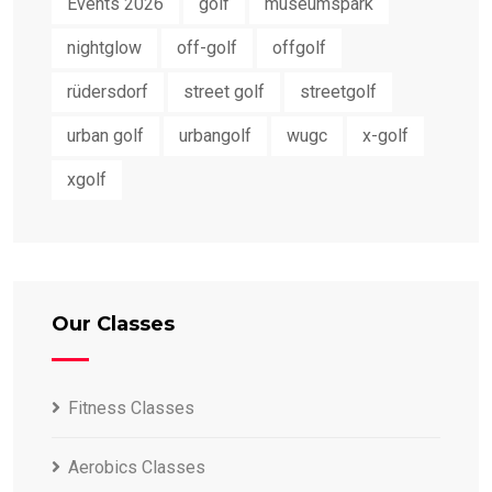
Events 2026
golf
museumspark
nightglow
off-golf
offgolf
rüdersdorf
street golf
streetgolf
urban golf
urbangolf
wugc
x-golf
xgolf
Our Classes
Fitness Classes
Aerobics Classes