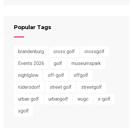
Popular Tags
brandenburg
cross golf
crossgolf
Events 2026
golf
museumspark
nightglow
off-golf
offgolf
rüdersdorf
street golf
streetgolf
urban golf
urbangolf
wugc
x-golf
xgolf