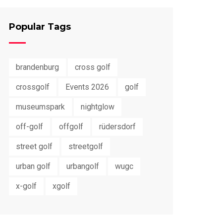
Popular Tags
brandenburg
cross golf
crossgolf
Events 2026
golf
museumspark
nightglow
off-golf
offgolf
rüdersdorf
street golf
streetgolf
urban golf
urbangolf
wugc
x-golf
xgolf