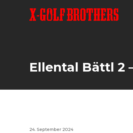
Skip
to
content
Ellental Bättl 2 
24. September 2024