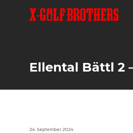
Skip
to
content
Ellental Bättl 2 
24. September 2024