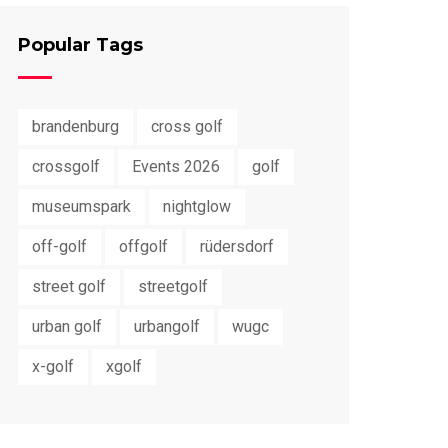
Popular Tags
brandenburg
cross golf
crossgolf
Events 2026
golf
museumspark
nightglow
off-golf
offgolf
rüdersdorf
street golf
streetgolf
urban golf
urbangolf
wugc
x-golf
xgolf