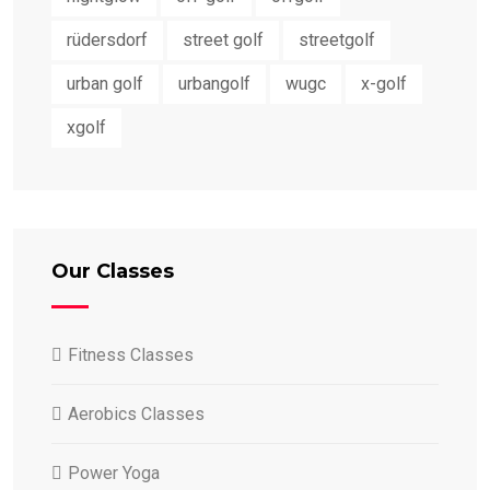
rüdersdorf
street golf
streetgolf
urban golf
urbangolf
wugc
x-golf
xgolf
Our Classes
Fitness Classes
Aerobics Classes
Power Yoga