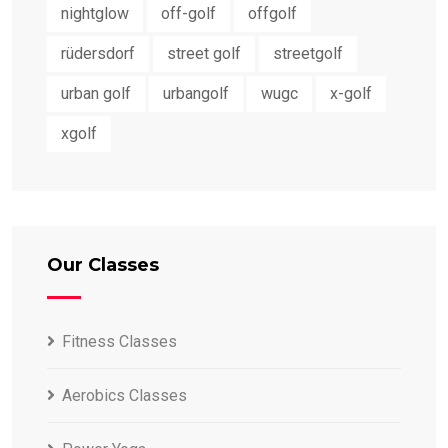
nightglow
off-golf
offgolf
rüdersdorf
street golf
streetgolf
urban golf
urbangolf
wugc
x-golf
xgolf
Our Classes
Fitness Classes
Aerobics Classes