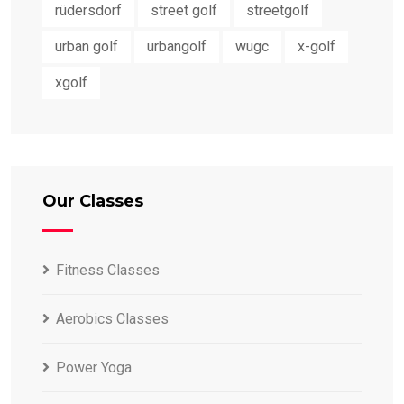
rüdersdorf
street golf
streetgolf
urban golf
urbangolf
wugc
x-golf
xgolf
Our Classes
Fitness Classes
Aerobics Classes
Power Yoga