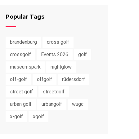
Popular Tags
brandenburg
cross golf
crossgolf
Events 2026
golf
museumspark
nightglow
off-golf
offgolf
rüdersdorf
street golf
streetgolf
urban golf
urbangolf
wugc
x-golf
xgolf