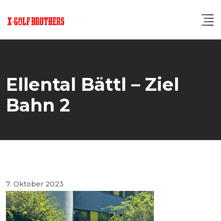
Skip
to
content
Ellental Bättl – Ziel
Bahn 2
7. Oktober 2023