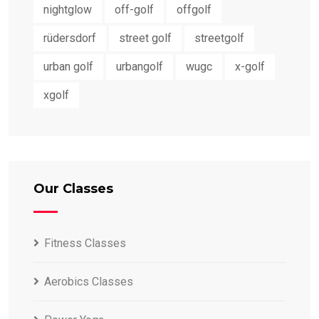
nightglow
off-golf
offgolf
rüdersdorf
street golf
streetgolf
urban golf
urbangolf
wugc
x-golf
xgolf
Our Classes
Fitness Classes
Aerobics Classes