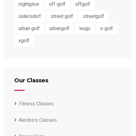
nightglow
off-golf
offgolf
rüdersdorf
street golf
streetgolf
urban golf
urbangolf
wugc
x-golf
xgolf
Our Classes
Fitness Classes
Aerobics Classes