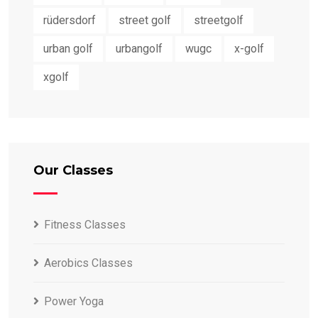
rüdersdorf
street golf
streetgolf
urban golf
urbangolf
wugc
x-golf
xgolf
Our Classes
Fitness Classes
Aerobics Classes
Power Yoga