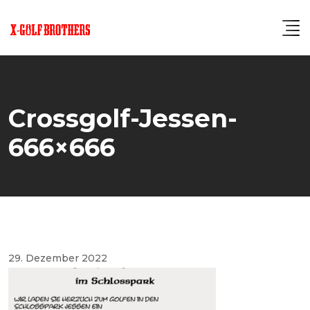
Skip
to
content
Crossgolf-Jessen-
666×666
29. Dezember 2022