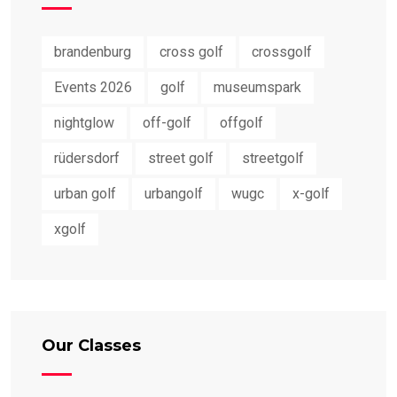
brandenburg
cross golf
crossgolf
Events 2026
golf
museumspark
nightglow
off-golf
offgolf
rüdersdorf
street golf
streetgolf
urban golf
urbangolf
wugc
x-golf
xgolf
Our Classes