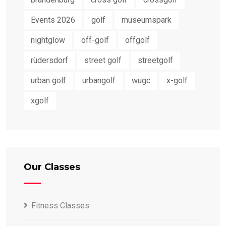
Events 2026
golf
museumspark
nightglow
off-golf
offgolf
rüdersdorf
street golf
streetgolf
urban golf
urbangolf
wugc
x-golf
xgolf
Our Classes
Fitness Classes