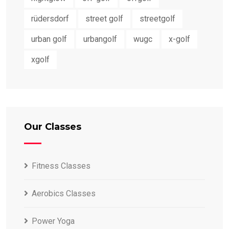
rüdersdorf
street golf
streetgolf
urban golf
urbangolf
wugc
x-golf
xgolf
Our Classes
Fitness Classes
Aerobics Classes
Power Yoga