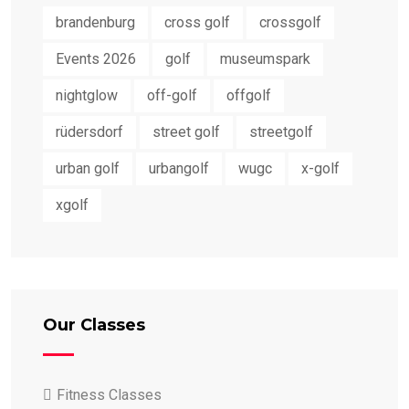
brandenburg
cross golf
crossgolf
Events 2026
golf
museumspark
nightglow
off-golf
offgolf
rüdersdorf
street golf
streetgolf
urban golf
urbangolf
wugc
x-golf
xgolf
Our Classes
Fitness Classes