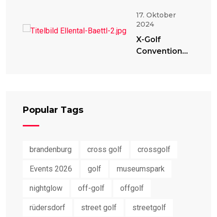
17. Oktober
2024
X-Golf
Convention
2024
Popular Tags
brandenburg
cross golf
crossgolf
Events 2026
golf
museumspark
nightglow
off-golf
offgolf
rüdersdorf
street golf
streetgolf