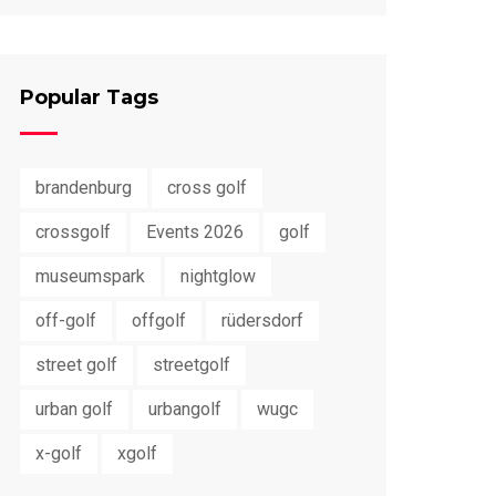
Popular Tags
brandenburg
cross golf
crossgolf
Events 2026
golf
museumspark
nightglow
off-golf
offgolf
rüdersdorf
street golf
streetgolf
urban golf
urbangolf
wugc
x-golf
xgolf