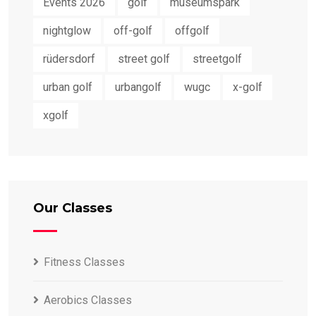
Events 2026
golf
museumspark
nightglow
off-golf
offgolf
rüdersdorf
street golf
streetgolf
urban golf
urbangolf
wugc
x-golf
xgolf
Our Classes
Fitness Classes
Aerobics Classes