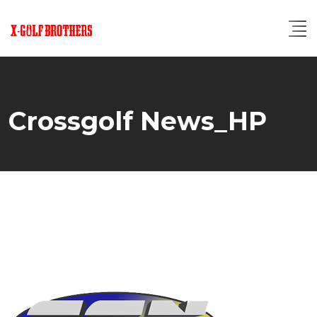
Skip
to
content
Crossgolf News_HP