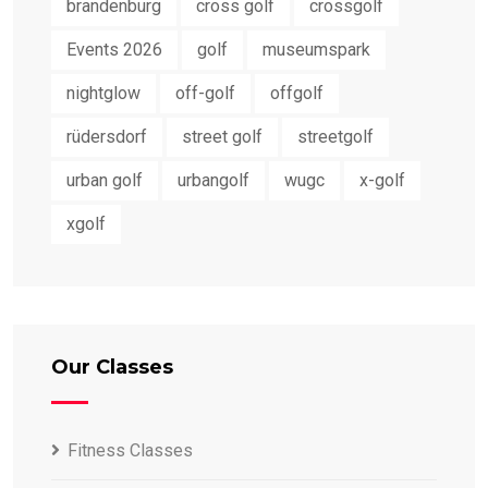
brandenburg
cross golf
crossgolf
Events 2026
golf
museumspark
nightglow
off-golf
offgolf
rüdersdorf
street golf
streetgolf
urban golf
urbangolf
wugc
x-golf
xgolf
Our Classes
Fitness Classes