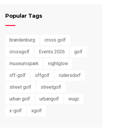
Popular Tags
brandenburg
cross golf
crossgolf
Events 2026
golf
museumspark
nightglow
off-golf
offgolf
rüdersdorf
street golf
streetgolf
urban golf
urbangolf
wugc
x-golf
xgolf