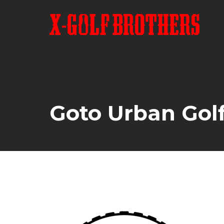
Skip
to
content
Goto Urban Gol