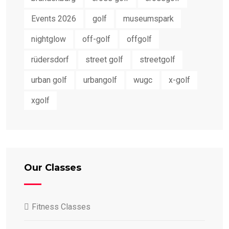
Events 2026
golf
museumspark
nightglow
off-golf
offgolf
rüdersdorf
street golf
streetgolf
urban golf
urbangolf
wugc
x-golf
xgolf
Our Classes
Fitness Classes