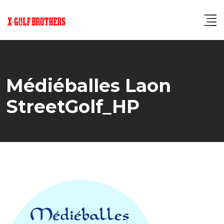
Skip
to
content
Médiéballes Laon
StreetGolf_HP