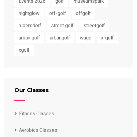
Events 2026
golf
museumspark
nightglow
off-golf
offgolf
rüdersdorf
street golf
streetgolf
urban golf
urbangolf
wugc
x-golf
xgolf
Our Classes
Fitness Classes
Aerobics Classes