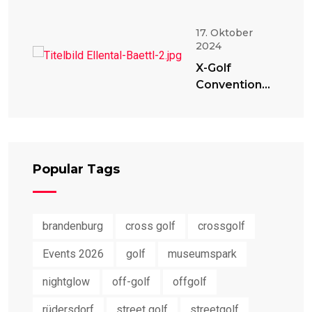
17. Oktober
2024
X-Golf
Convention
2024
Popular Tags
brandenburg
cross golf
crossgolf
Events 2026
golf
museumspark
nightglow
off-golf
offgolf
rüdersdorf
street golf
streetgolf