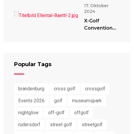
17. Oktober
2024
X-Golf
Convention
2024
Popular Tags
brandenburg
cross golf
crossgolf
Events 2026
golf
museumspark
nightglow
off-golf
offgolf
rüdersdorf
street golf
streetgolf