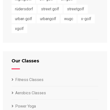
rüdersdorf
street golf
streetgolf
urban golf
urbangolf
wugc
x-golf
xgolf
Our Classes
Fitness Classes
Aerobics Classes
Power Yoga