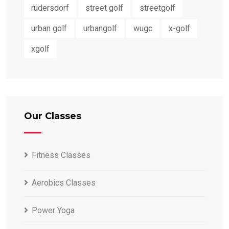
rüdersdorf
street golf
streetgolf
urban golf
urbangolf
wugc
x-golf
xgolf
Our Classes
Fitness Classes
Aerobics Classes
Power Yoga