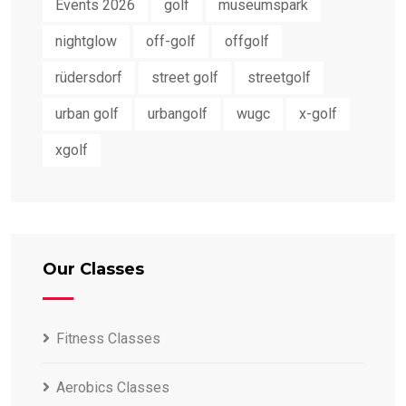
Events 2026
golf
museumspark
nightglow
off-golf
offgolf
rüdersdorf
street golf
streetgolf
urban golf
urbangolf
wugc
x-golf
xgolf
Our Classes
Fitness Classes
Aerobics Classes