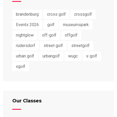
brandenburg
cross golf
crossgolf
Events 2026
golf
museumspark
nightglow
off-golf
offgolf
rüdersdorf
street golf
streetgolf
urban golf
urbangolf
wugc
x-golf
xgolf
Our Classes